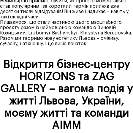
Неймовірно приємно бачити, як простір моментально
став популярним і за короткий термін прийняв вже
десятки тисяч відвідувачів! Він живе і надихає – навіть у
такі складні часи.
Пишаємося, що стали частиною цього масштабного
проєкту разом із неймовірною командою Зиновій
Козицький,
Liubomyr Bashynskyi
,
Khrystyna Beregovska
.
Разом ми творимо нову естетику Львова – сміливу,
сучасну, натхненну. І це лише початок!
Відкриття бізнес-центру
HORIZONS та ZAG
GALLERY – вагома подія у
житті Львова, України,
моєму житті та команди
AIMM