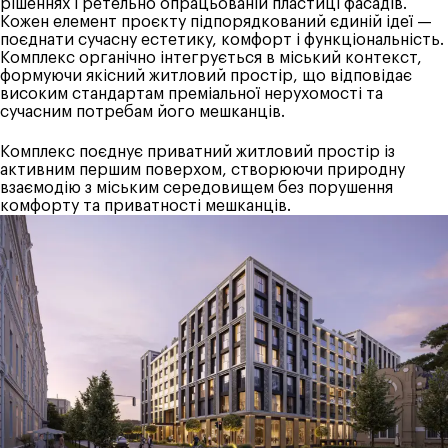
рішеннях і ретельно опрацьованій пластиці фасадів.
Кожен елемент проєкту підпорядкований єдиній ідеї —
поєднати сучасну естетику, комфорт і функціональність.
Комплекс органічно інтегрується в міський контекст,
формуючи якісний житловий простір, що відповідає
високим стандартам преміальної нерухомості та
сучасним потребам його мешканців.
Комплекс поєднує приватний житловий простір із
активним першим поверхом, створюючи природну
взаємодію з міським середовищем без порушення
комфорту та приватності мешканців.