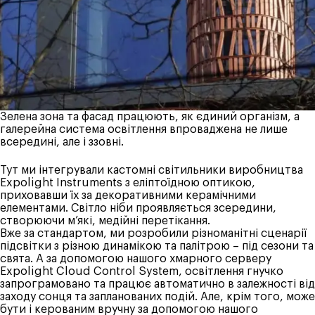
Зелена зона та фасад працюють, як єдиний організм, а
галерейна система освітлення впроваджена не лише
всередині, але і ззовні.
Тут ми інтегрували кастомні світильники виробництва
Expolight
Instruments з еліптоїдною оптикою,
приховавши їх за декоративними керамічними
елементами. Світло ніби проявляється зсередини,
створюючи м’які, медійні перетікання.
Вже за стандартом, ми розробили різноманітні сценарії
підсвітки з різною динамікою та палітрою – під сезони та
свята. А за допомогою нашого хмарного серверу
Expolight
Cloud Control System, освітлення гнучко
запрограмовано та працює автоматично в залежності від
заходу сонця та запланованих подій. Але, крім того, може
бути і керованим вручну за допомогою нашого