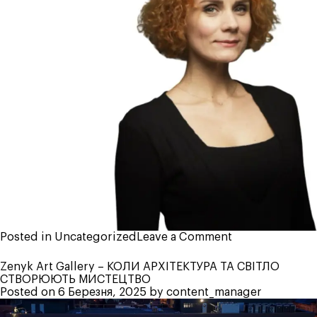
on
Posted in
Uncategorized
Leave a Comment
Зустрічайте
команду
Zenyk Art Gallery – КОЛИ АРХІТЕКТУРА ТА СВІТЛО
керівників
СТВОРЮЮТЬ МИСТЕЦТВО
АІММ!
Posted on
6 Березня, 2025
by
content_manager