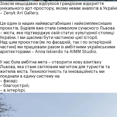
Зовсім нещодавно відбулося грандіозне відкриття
унікального арт-простору, якому немає аналогів в Україні
–
Zenyk Art Gallery
.
Це один із наших наймасштабніших і найкомплексніших
проєктів. Будівля вже стала символом сучасного Львова
– міста, яке підтверджує свій статус культурної столиці
України. І ми щасливі бути частиною цієї історії.
Над цим проєктом (як по фасадній, так і по інтер’єрній
частині) ми працювали разом із амбітними українськими
архітекторами –
Anna Iskierdo
та
AIMM
Studio.
У нас була амбітна мета – створити нову візитівку
Львова, яка стане світловим магнітом для туристів та
жителів міста. Технологічність та інноваційність ми
поєднали в єдину систему на:
– фасаді;
– благоустрої;
– в інтер’єрі.