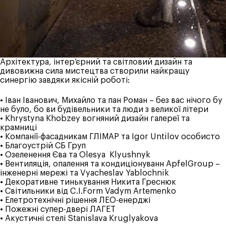
Архітектура, інтер’єрний та світловий дизайн та
дивовижна сила мистецтва створили найкращу
синергію завдяки якісній роботі:
• Іван Іванович, Михайло та пан Роман – без вас нічого бу
не було, бо ви будівельники та люди з великої літери
• Khrystyna Khobzey вогняний дизайн галереї та
крамниці
• Компанії-фасадникам ГЛІМАР та
Igor Untilov
особисто
• Благоустрій СБ Груп
• Озеленення Єва та
Olesya Klyushnyk
• Вентиляція, опалення та кондиціонуванн
ApfelGroup –
інженерні мережі
та
Vyacheslav Yablochnik
• Декоративне тинькування
Никита Греснюк
• Світильники від
C.I.Form
Vadym Artemenko
• Елетротехнічні рішення ЛЕО-енерджі
• Пожежні супер-двері
ЛАГЕТ
• Акустичні стелі
Stanislava Kruglyakova