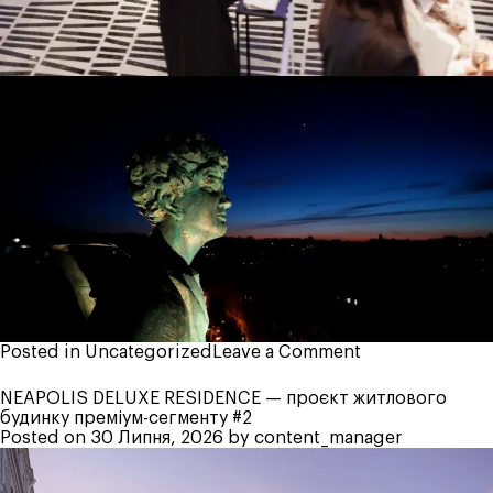
on
Posted in
Uncategorized
Leave a Comment
Zenyk
Art
NEAPOLIS DELUXE RESIDENCE — проєкт житлового
Gallery
будинку преміум-сегменту #2
–
Posted on
30 Липня, 2026
by
content_manager
КОЛИ
АРХІТЕКТУРА
ТА