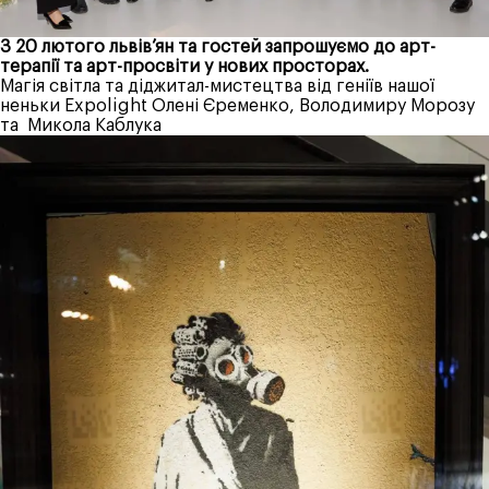
З 20 лютого львів’ян та гостей запрошуємо до арт-
терапії та арт-просвіти у нових просторах.
Магія світла та діджитал-мистецтва від геніїв нашої
неньки
Expolight
Олені Єременко, Володимиру Морозу
та
Микола Каблука