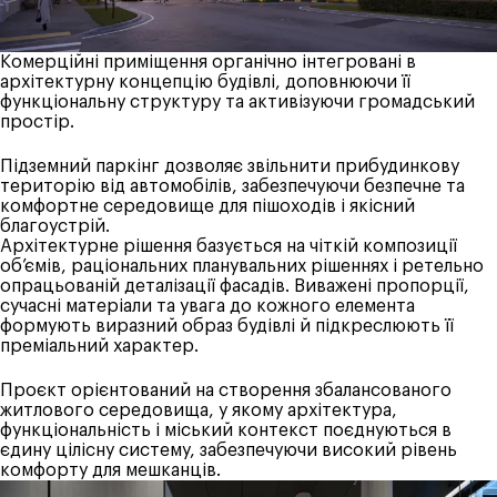
Комерційні приміщення органічно інтегровані в
архітектурну концепцію будівлі, доповнюючи її
функціональну структуру та активізуючи громадський
простір.
Підземний паркінг дозволяє звільнити прибудинкову
територію від автомобілів, забезпечуючи безпечне та
комфортне середовище для пішоходів і якісний
благоустрій.
Архітектурне рішення базується на чіткій композиції
об’ємів, раціональних планувальних рішеннях і ретельно
опрацьованій деталізації фасадів. Виважені пропорції,
сучасні матеріали та увага до кожного елемента
формують виразний образ будівлі й підкреслюють її
преміальний характер.
Проєкт орієнтований на створення збалансованого
житлового середовища, у якому архітектура,
функціональність і міський контекст поєднуються в
єдину цілісну систему, забезпечуючи високий рівень
комфорту для мешканців.