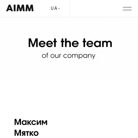
Автор:
content_manager
Зустрічайте команду керівників АІММ!
UA
Posted on
27 Травня, 2025
by
content_manager