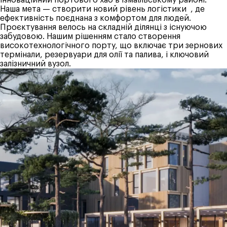
інноваційний портового хаб в Ізмаїльському районі.
Наша мета — створити новий рівень логістики , де
ефективність поєднана з комфортом для людей.
Проєктування велось на складній ділянці з існуючою
забудовою. Нашим рішенням стало створення
високотехнологічного порту, що включає три зернових
термінали, резервуари для олії та палива, і ключовий
залізничний вузол.