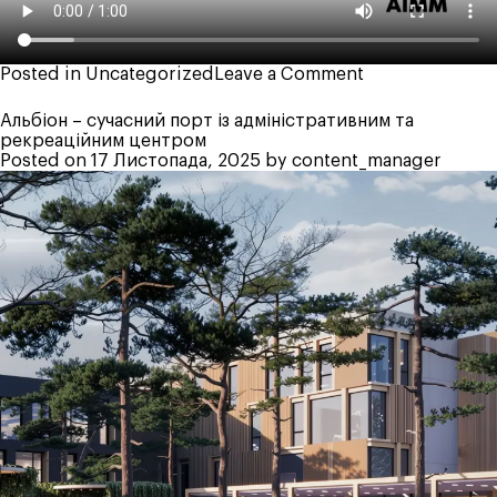
on
Posted in
Uncategorized
Leave a Comment
BIM
–
Альбіон – сучасний порт із адміністративним та
стандарт
рекреаційним центром
сучасного
Posted on
17 Листопада, 2025
by
content_manager
проєктування
в
Україні