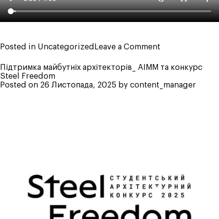
on
Posted in
Uncategorized
Leave a Comment
Альбіон
–
Підтримка майбутніх архітекторів_ АІММ та конкурс
сучасний
Steel Freedom
порт
Posted on
26 Листопада, 2025
by
content_manager
із
адміністратив
та
рекреаційним
центром