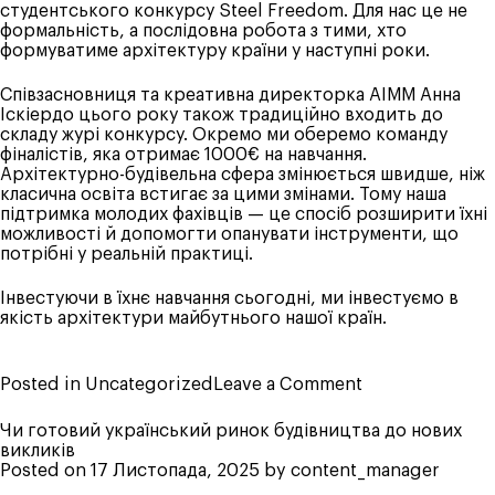
студентського конкурсу Steel Freedom. Для нас це не
формальність, а послідовна робота з тими, хто
формуватиме архітектуру країни у наступні роки.
Співзасновниця та креативна директорка АІММ Анна
Іскіердо цього року також традиційно входить до
складу журі конкурсу. Окремо ми оберемо команду
фіналістів, яка отримає 1000€ на навчання.
Архітектурно-будівельна сфера змінюється швидше, ніж
класична освіта встигає за цими змінами. Тому наша
підтримка молодих фахівців — це спосіб розширити їхні
можливості й допомогти опанувати інструменти, що
потрібні у реальній практиці.
Інвестуючи в їхнє навчання сьогодні, ми інвестуємо в
якість архітектури майбутнього нашої країн.
on
Posted in
Uncategorized
Leave a Comment
Підтримка
майбутніх
Чи готовий український ринок будівництва до нових
архітекторів_
викликів
АІММ
Posted on
17 Листопада, 2025
by
content_manager
та