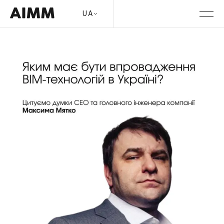
Місяць:
Листопад 2025
BIM – стандарт сучасного проєктування в Україні
UA
Posted on
1 Листопада, 2025
by
content_manager