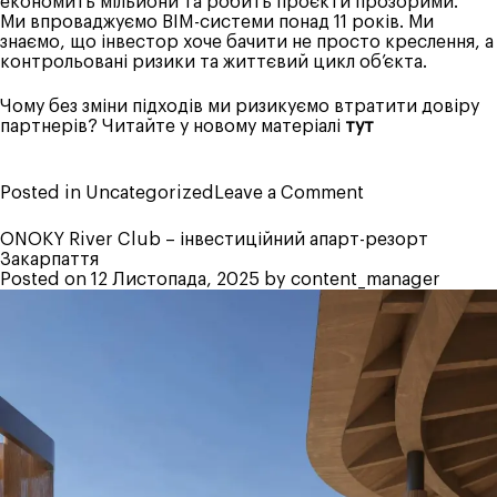
економить мільйони та робить проєкти прозорими.
Ми впроваджуємо BIM-системи понад 11 років. Ми
знаємо, що інвестор хоче бачити не просто креслення, а
контрольовані ризики та життєвий цикл об’єкта.
Чому без зміни підходів ми ризикуємо втратити довіру
партнерів? Читайте у новому матеріалі
тут
on
Posted in
Uncategorized
Leave a Comment
Чи
готовий
ONOKY River Club – інвестиційний апарт-резорт
український
Закарпаття
ринок
Posted on
12 Листопада, 2025
by
content_manager
будівництва
до
нових
викликів