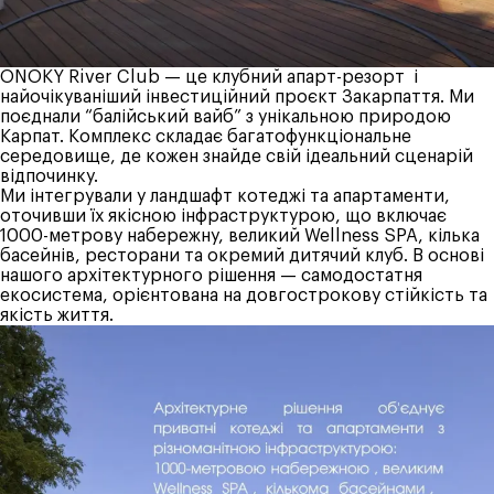
ONOKY River Club — це клубний апарт-резорт і
найочікуваніший інвестиційний проєкт Закарпаття. Ми
поєднали “балійський вайб” з унікальною природою
Карпат. Комплекс складає багатофункціональне
середовище, де кожен знайде свій ідеальний сценарій
відпочинку.
Ми інтегрували у ландшафт котеджі та апартаменти,
оточивши їх якісною інфраструктурою, що включає
1000-метрову набережну, великий Wellness SPA, кілька
басейнів, ресторани та окремий дитячий клуб. В основі
нашого архітектурного рішення — самодостатня
екосистема, орієнтована на довгострокову стійкість та
якість життя.