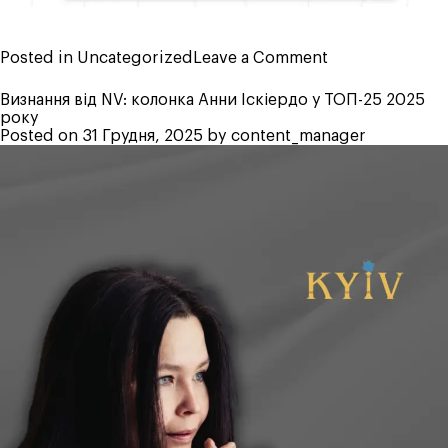
on
Posted in
Uncategorized
Leave a Comment
Архітектурний
Meet’up
Визнання від NV: колонка Анни Іскіердо у ТОП-25 2025
–
року
спільне
Posted on
31 Грудня, 2025
by
content_manager
бачення
майбутнього
індустрії