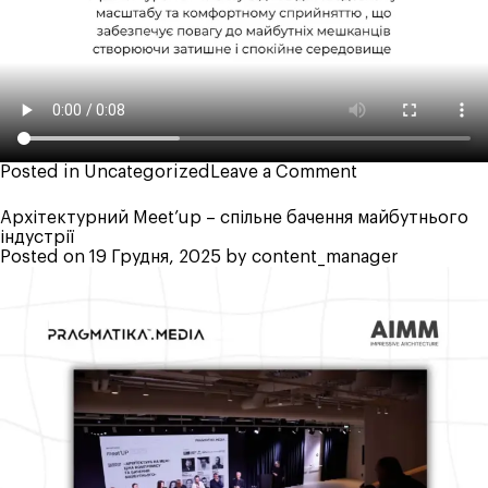
on
Posted in
Uncategorized
Leave a Comment
ЖК
Dnipro
Архітектурний Meet’up – спільне бачення майбутнього
Island
індустрії
–
Posted on
19 Грудня, 2025
by
content_manager
амбітний
архітектурний
проєкт
України
2025
року