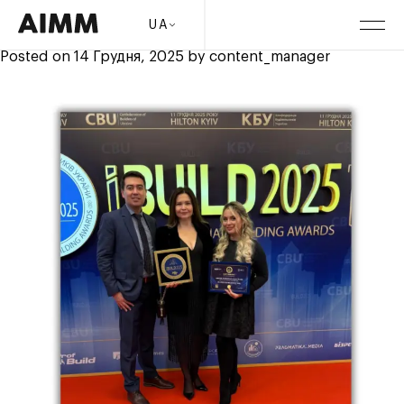
Місяць:
Грудень 2025
ЖК Dnipro Island – амбітний архітектурний проєкт
UA
України 2025 року
Posted on
14 Грудня, 2025
by
content_manager