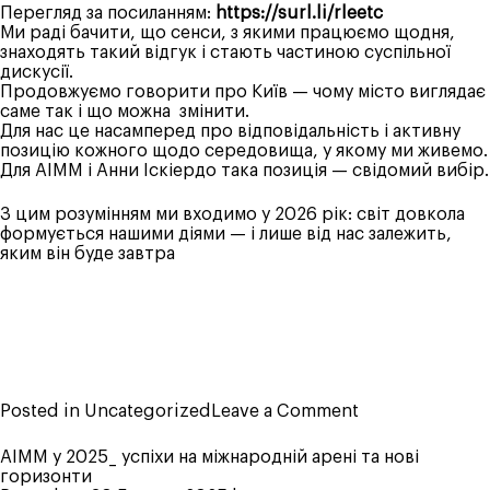
Перегляд за посиланням:
https://surl.li/rleetc
Ми раді бачити, що сенси, з якими працюємо щодня,
знаходять такий відгук і стають частиною суспільної
дискусії.
Продовжуємо говорити про Київ — чому місто виглядає
саме так і що можна змінити.
Для нас це насамперед про відповідальність і активну
позицію кожного щодо середовища, у якому ми живемо.
Для AIMM і Анни Іскіердо така позиція — свідомий вибір.
З цим розумінням ми входимо у 2026 рік: світ довкола
формується нашими діями — і лише від нас залежить,
яким він буде завтра
on
Posted in
Uncategorized
Leave a Comment
Визнання
від
AIMM у 2025_ успіхи на міжнародній арені та нові
NV:
горизонти
колонка