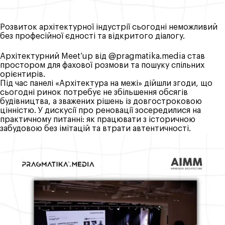
Розвиток архітектурної індустрії сьогодні неможливий
без професійної єдності та відкритого діалогу.
Архітектурний Meet’up від @pragmatika.media став
простором для фахової розмови та пошуку спільних
орієнтирів.
Під час панелі «Архітектура на межі» дійшли згоди, що
сьогодні ринок потребує не збільшення обсягів
будівництва, а зважених рішень із довгостроковою
цінністю. У дискусії про реновації зосередилися на
практичному питанні: як працювати з історичною
забудовою без імітацій та втрати автентичності.