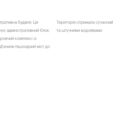
ративна будівля. Це
Територія отримала сучасний
ує адміністративний блок,
та штучними водоймами.
оровчий комплекс із
бачили пішохідний міст до