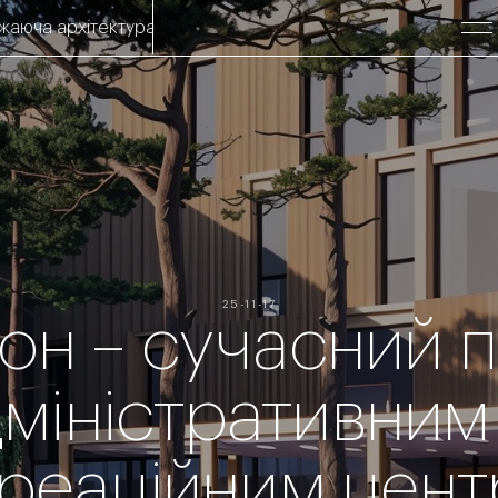
хітектура.
Вражаюча архітектура. Вражаюча архітектура. 
25-11-17
он – сучасний п
міністративним
реаційним цен