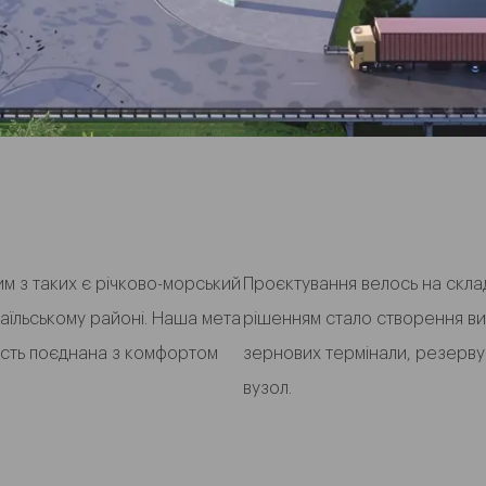
им з таких є річково-морський
Проєктування велось на скла
маїльському районі. Наша мета
рішенням стало створення ви
ність поєднана з комфортом
зернових термінали, резервуар
вузол.