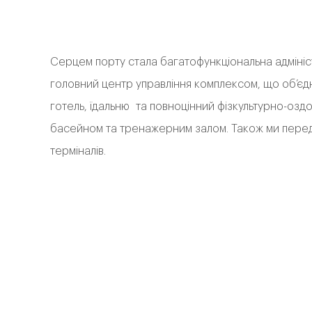
Серцем порту стала багатофункціональна адмініст
головний центр управління комплексом, що об’єдн
готель, їдальню та повноцінний фізкультурно-озд
басейном та тренажерним залом. Також ми перед
терміналів.