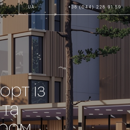
Вражаюча архітектура.
Вражаюча архітектура. Вражаюча арх
UA
+38 (044) 228 91 59
+38 (044) 228 91 59
орт із
 та
тром