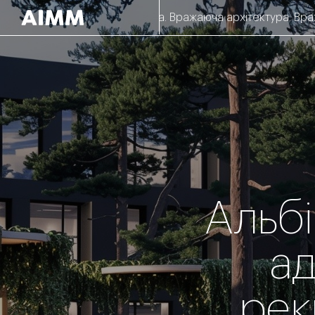
Вражаюча архітектура. Вражаюча архітектура. Вражаюча ар
Альбі
ад
рек