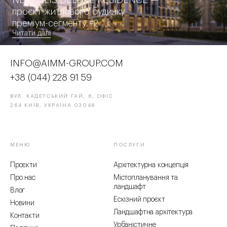
проєкт житлового будинку
преміум-сегменту #2
Читати далі
INFO@AIMM-GROUP.COM
+38 (044) 228 91 59
ВУЛ. КАДЕТСЬКИЙ ГАЙ, 6, ОФІС
264 КИЇВ, УКРАЇНА 03048
МЕНЮ
ПОСЛУГИ
Проєкти
Архітектурна концепція
Про нас
Містопланування та
ландшафт
Влог
Ескізний проєкт
Новини
Ландшафтна архітектура
Контакти
Урбаністичне