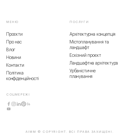
МЕНЮ
ПОСЛУГИ
Проєкти
Архітектурна концепція
Про нас
Містопланування та
ландшафт
Влог
Ескізний проєкт
Новини
Ландшафтна архітектура
Контакти
Урбаністичне
Політика
планування
конфіденційності
СОЦМЕРЕЖІ
AIMM © COPYRIGHT
. ВСІ ПРАВА ЗАХИЩЕНІ.