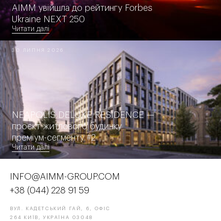
AIMM увійшла до рейтингу Forbes
Ukraine NEXT 250
Читати далі
30 ЛИПНЯ 2026
NEAPOLIS DELUXE RESIDENCE —
проєкт житлового будинку
преміум-сегменту #2
Читати далі
INFO@AIMM-GROUP.COM
+38 (044) 228 91 59
ВУЛ. КАДЕТСЬКИЙ ГАЙ, 6, ОФІС
264 КИЇВ, УКРАЇНА 03048