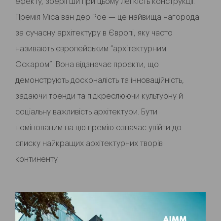
ефекту, зберігши при цьому легкість конструкції.
Премія Міса ван дер Рое — це найвища нагорода
за сучасну архітектуру в Європі, яку часто
називають європейським “архітектурним
Оскаром”. Вона відзначає проєкти, що
демонструють досконалість та інноваційність,
задаючи тренди та підкреслюючи культурну й
соціальну важливість архітектури. Бути
номінованим на цю премію означає увійти до
списку найкращих архітектурних творів
континенту.