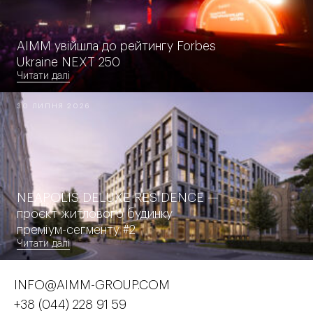
AIMM увійшла до рейтингу Forbes
Ukraine NEXT 250
Читати далі
30 ЛИПНЯ 2026
NEAPOLIS DELUXE RESIDENCE —
проєкт житлового будинку
преміум-сегменту #2
Читати далі
INFO@AIMM-GROUP.COM
+38 (044) 228 91 59