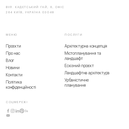
ВУЛ. КАДЕТСЬКИЙ ГАЙ, 6, ОФІС
264 КИЇВ, УКРАЇНА 03048
МЕНЮ
ПОСЛУГИ
Проєкти
Архітектурна концепція
Про нас
Містопланування та
ландшафт
Влог
Ескізний проєкт
Новини
Ландшафтна архітектура
Контакти
Урбаністичне
Політика
планування
конфіденційності
СОЦМЕРЕЖІ