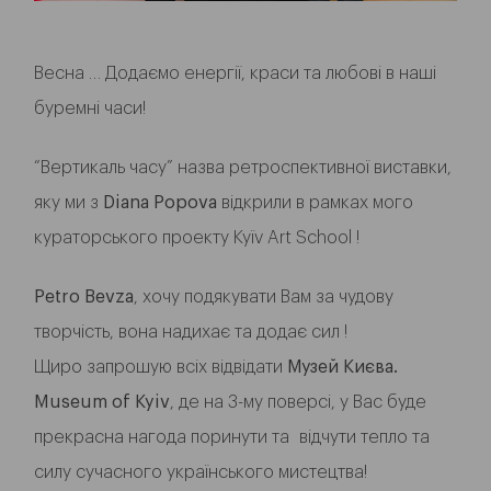
Весна … Додаємо енергії, краси та любові в наші
буремні часи!
“Вертикаль часу” назва ретроспективної виставки,
яку ми з
Diana Popova
відкрили в рамках мого
кураторського проекту Kyїv Art School !
Petro Bevza
, хочу подякувати Вам за чудову
творчість, вона надихає та додає сил !
Щиро запрошую всіх відвідати
Музей Києва.
Museum of Kyiv
, де на 3-му поверсі, у Вас буде
прекрасна нагода поринути та відчути тепло та
силу сучасного українського мистецтва!