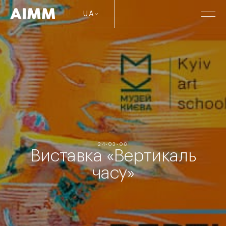
UA
24-03-08
Виставка «Вертикаль
часу»